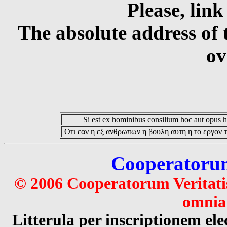
Please, link
The absolute address of 
ov
Si est ex hominibus consilium hoc aut opus hoc
Οτι εαν η εξ ανθρωπων η βουλη αυτη η το εργον τ
Cooperatorum 
© 2006 Cooperatorum Veritatis
omnia 
Litterula per inscriptionem 