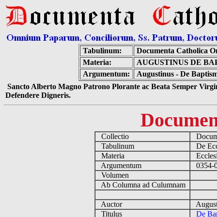
Tabulinum:
Documenta Catholica O
Materia:
AUGUSTINUS DE BA
Argumentum:
Augustinus - De Baptism
Sancto Alberto Magno Patrono Plorante ac Beata Semper Virgin
Defendere Digneris.
Documen
Collectio
Docume
Tabulinum
De Eccl
Materia
Ecclesi
Argumentum
0354-04
Volumen
Ab Columna ad Culumnam
Auctor
August
Titulus
De Bap