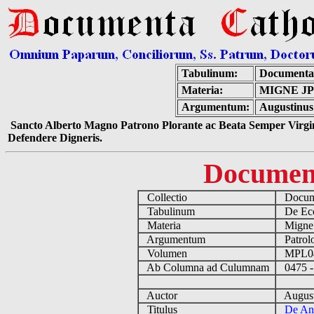
Tabulinum:
Documenta
Materia:
MIGNE JP
Argumentum:
Augustinus
Sancto Alberto Magno Patrono Plorante ac Beata Semper Virgin
Defendere Digneris.
Documen
Collectio
Docume
Tabulinum
De Eccl
Materia
Migne
Argumentum
Patrolo
Volumen
MPL0
Ab Columna ad Culumnam
0475 -
Auctor
August
Titulus
De Ani