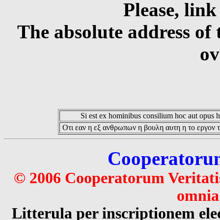
Please, link
The absolute address of 
ov
Si est ex hominibus consilium hoc aut opus hoc
Οτι εαν η εξ ανθρωπων η βουλη αυτη η το εργον τ
Cooperatorum 
© 2006 Cooperatorum Veritatis
omnia 
Litterula per inscriptionem 