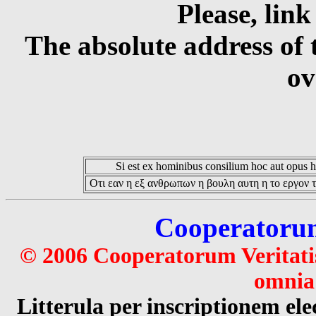
Please, link
The absolute address of 
ov
Si est ex hominibus consilium hoc aut opus hoc
Οτι εαν η εξ ανθρωπων η βουλη αυτη η το εργον τ
Cooperatorum 
© 2006 Cooperatorum Veritatis
omnia 
Litterula per inscriptionem 