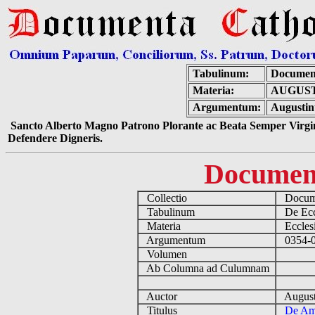
Tabulinum:
Document
Materia:
AUGUST
Argumentum:
Augustinu
Sancto Alberto Magno Patrono Plorante ac Beata Semper Virgin
Defendere Digneris.
Documen
Collectio
Docume
Tabulinum
De Eccl
Materia
Ecclesi
Argumentum
0354-04
Volumen
Ab Columna ad Culumnam
Auctor
August
Titulus
De Ami