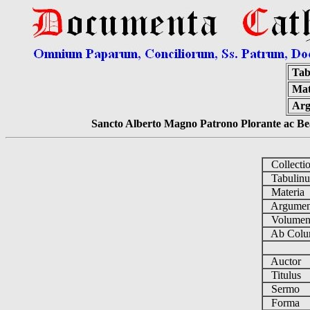
Tab
Mat
Ar
Sancto Alberto Magno Patrono Plorante ac Bea
Collecti
Tabulin
Materia
Argume
Volume
Ab Colu
Auctor
Titulus
Sermo
Forma