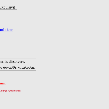
Exquisivit
nditions
eritis dissolvere.
ου δυνασθε καταλυσαι.
tur.
Charge Apostolique
»