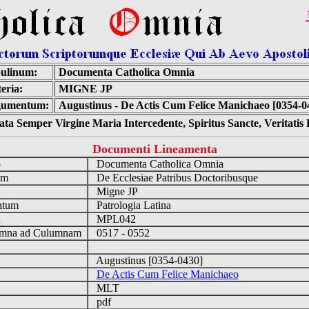
ulinum:
Documenta Catholica Omnia
eria:
MIGNE JP
gumentum:
Augustinus - De Actis Cum Felice Manichaeo [0354-0
ta Semper Virgine Maria Intercedente, Spiritus Sancte, Veritati
Documenti Lineamenta
o
Documenta Catholica Omnia
um
De Ecclesiae Patribus Doctoribusque
Migne JP
ntum
Patrologia Latina
n
MPL042
mna ad Culumnam
0517 - 0552
Augustinus [0354-0430]
De Actis Cum Felice Manichaeo
MLT
pdf