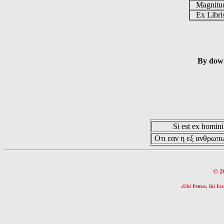
Magnit
Ex Libr
By down
Si est ex hominib
Οτι εαν η εξ ανθρωπω
© 2
«Ubi Petrus, ibi Ecc