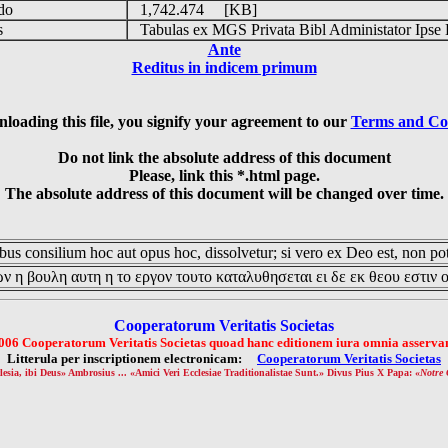
udo
1,742.474 [KB]
is
Tabulas ex MGS Privata Bibl Administator Ipse 
Ante
Reditus in indicem primum
loading this file, you signify your agreement to our
Terms and Co
Do not link the absolute address of this document
Please, link this *.html page.
The absolute address of this document will be changed over time.
us consilium hoc aut opus hoc, dissolvetur; si vero ex Deo est, non pot
ν η βουλη αυτη η το εργον τουτο καταλυθησεται ει δε εκ θεου εστιν 
Cooperatorum Veritatis Societas
006 Cooperatorum Veritatis Societas quoad hanc editionem iura omnia asservan
Litterula per inscriptionem electronicam:
Cooperatorum Veritatis Societas
lesia, ibi Deus» Ambrosius ... «Amici Veri Ecclesiae Traditionalistae Sunt.» Divus Pius X Papa: «
Notre 