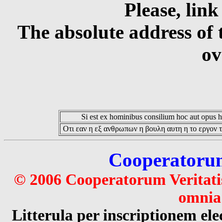
Please, link
The absolute address of 
ov
Si est ex hominibus consilium hoc aut opus hoc
Οτι εαν η εξ ανθρωπων η βουλη αυτη η το εργον τ
Cooperatorum 
© 2006 Cooperatorum Veritatis
omnia 
Litterula per inscriptionem 