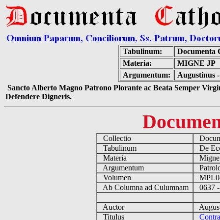
Tabulinum:
Documenta C
Materia:
MIGNE JP
Argumentum:
Augustinus -
Sancto Alberto Magno Patrono Plorante ac Beata Semper Virgin
Defendere Digneris.
Documen
Collectio
Docume
Tabulinum
De Eccl
Materia
Migne
Argumentum
Patrolo
Volumen
MPL0
Ab Columna ad Culumnam
0637 -
Auctor
August
Titulus
Contra