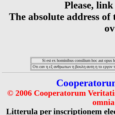
Please, link
The absolute address of 
ov
Si est ex hominibus consilium hoc aut opus hoc
Οτι εαν η εξ ανθρωπων η βουλη αυτη η το εργον τ
Cooperatorum 
© 2006 Cooperatorum Veritatis
omnia 
Litterula per inscriptionem 