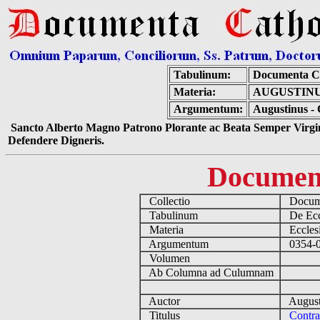
Tabulinum:
Documenta C
Materia:
AUGUSTIN
Argumentum:
Augustinus -
Sancto Alberto Magno Patrono Plorante ac Beata Semper Virgin
Defendere Digneris.
Documen
Collectio
Docume
Tabulinum
De Eccl
Materia
Ecclesi
Argumentum
0354-04
Volumen
Ab Columna ad Culumnam
Auctor
August
Titulus
Contr