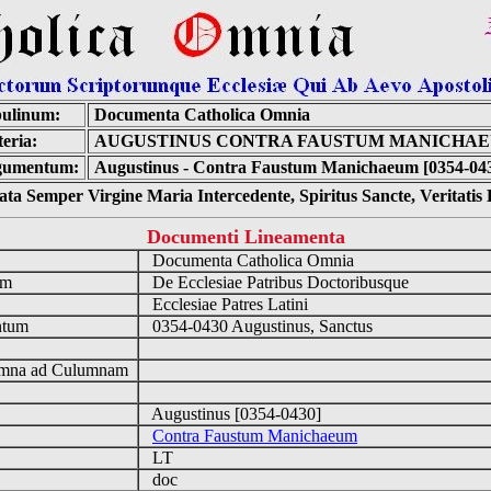
ulinum:
Documenta Catholica Omnia
eria:
AUGUSTINUS CONTRA FAUSTUM MANICHA
gumentum:
Augustinus - Contra Faustum Manichaeum [0354-04
ta Semper Virgine Maria Intercedente, Spiritus Sancte, Veritati
Documenti Lineamenta
o
Documenta Catholica Omnia
um
De Ecclesiae Patribus Doctoribusque
Ecclesiae Patres Latini
ntum
0354-0430 Augustinus, Sanctus
n
mna ad Culumnam
Augustinus [0354-0430]
Contra Faustum Manichaeum
LT
doc