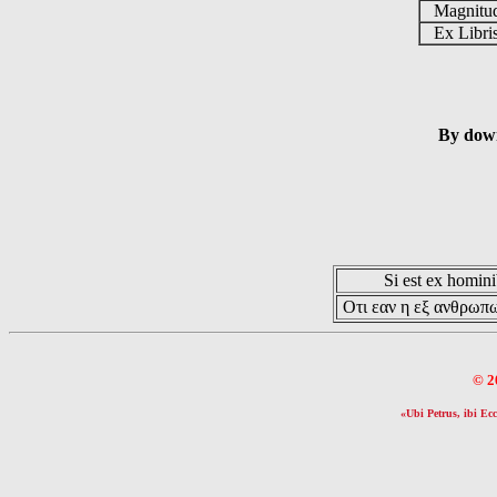
Magnit
Ex Libr
By down
Si est ex hominib
Οτι εαν η εξ ανθρωπω
© 2
«Ubi Petrus, ibi Ecc