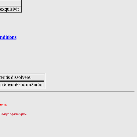
 exquisivit
nditions
eritis dissolvere.
ου δυνασθε καταλυσαι.
tur.
Charge Apostolique
»