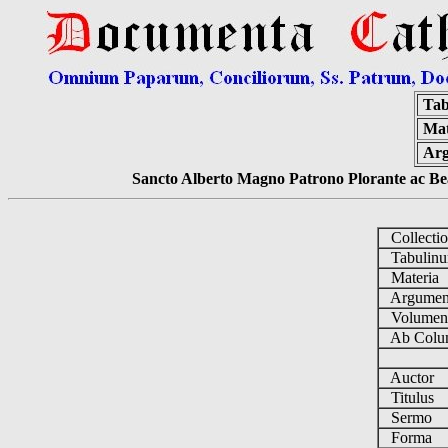
Tab
Mat
Ar
Sancto Alberto Magno Patrono Plorante ac Bea
Collecti
Tabulin
Materia
Argume
Volume
Ab Colu
Auctor
Titulus
Sermo
Forma