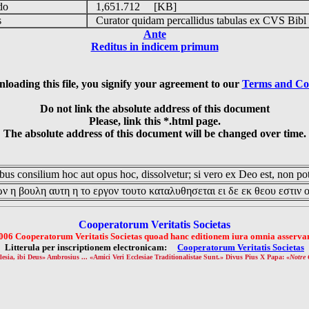
udo
1,651.712 [KB]
is
Curator quidam percallidus tabulas ex CVS Bibl
Ante
Reditus in indicem primum
loading this file, you signify your agreement to our
Terms and Co
Do not link the absolute address of this document
Please, link this *.html page.
The absolute address of this document will be changed over time.
us consilium hoc aut opus hoc, dissolvetur; si vero ex Deo est, non pot
ν η βουλη αυτη η το εργον τουτο καταλυθησεται ει δε εκ θεου εστιν 
Cooperatorum Veritatis Societas
006 Cooperatorum Veritatis Societas quoad hanc editionem iura omnia asservan
Litterula per inscriptionem electronicam:
Cooperatorum Veritatis Societas
lesia, ibi Deus» Ambrosius ... «Amici Veri Ecclesiae Traditionalistae Sunt.» Divus Pius X Papa: «
Notre 