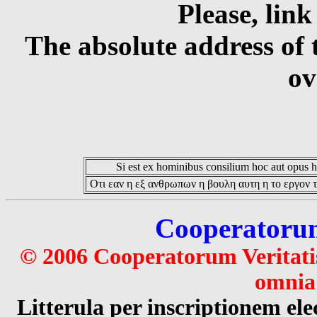
Please, link
The absolute address of 
ov
Si est ex hominibus consilium hoc aut opus hoc
Οτι εαν η εξ ανθρωπων η βουλη αυτη η το εργον τ
Cooperatorum 
© 2006 Cooperatorum Veritatis
omnia 
Litterula per inscriptionem 