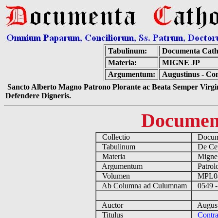
Tabulinum:
Documenta Cath
Materia:
MIGNE JP
Argumentum:
Augustinus - Co
Sancto Alberto Magno Patrono Plorante ac Beata Semper Virgin
Defendere Digneris.
Documen
Collectio
Docume
Tabulinum
De Cete
Materia
Migne
Argumentum
Patrolo
Volumen
MPL0
Ab Columna ad Culumnam
0549 -
Auctor
August
Titulus
Contra