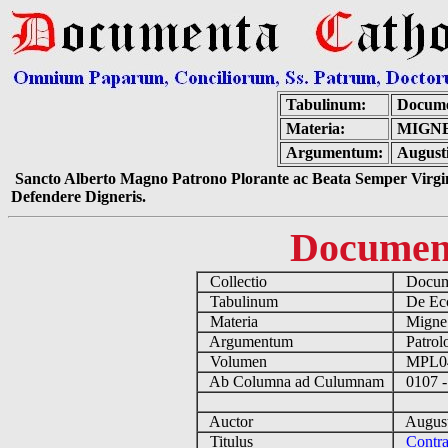
Tabulinum:
Docume
Materia:
MIGNE
Argumentum:
Augusti
Sancto Alberto Magno Patrono Plorante ac Beata Semper Virgin
Defendere Digneris.
Documen
Collectio
Docume
Tabulinum
De Eccl
Materia
Migne
Argumentum
Patrolo
Volumen
MPL0
Ab Columna ad Culumnam
0107 -
Auctor
August
Titulus
Contra