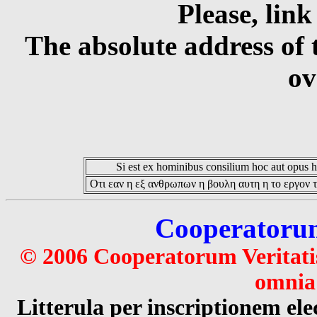
Please, link
The absolute address of 
ov
Si est ex hominibus consilium hoc aut opus hoc
Οτι εαν η εξ ανθρωπων η βουλη αυτη η το εργον τ
Cooperatorum 
© 2006 Cooperatorum Veritatis
omnia 
Litterula per inscriptionem 