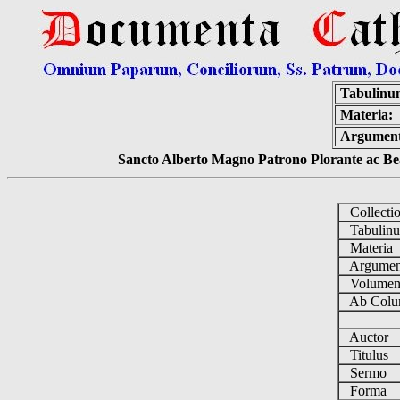
Tabulinu
Materia:
Argumen
Sancto Alberto Magno Patrono Plorante ac Bea
Collecti
Tabulin
Materia
Argume
Volume
Ab Colu
Auctor
Titulus
Sermo
Forma