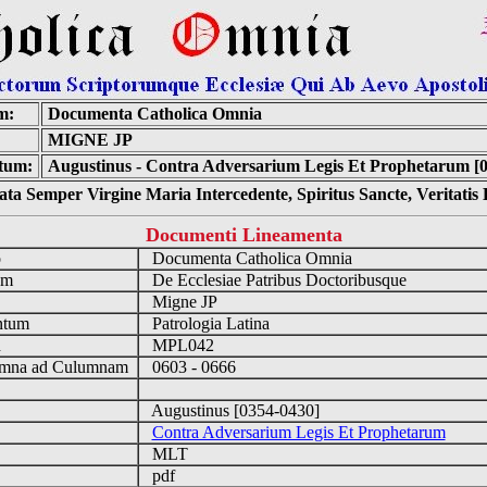
m:
Documenta Catholica Omnia
MIGNE JP
tum:
Augustinus - Contra Adversarium Legis Et Prophetarum [
ta Semper Virgine Maria Intercedente, Spiritus Sancte, Veritati
Documenti Lineamenta
o
Documenta Catholica Omnia
um
De Ecclesiae Patribus Doctoribusque
Migne JP
ntum
Patrologia Latina
n
MPL042
mna ad Culumnam
0603 - 0666
Augustinus [0354-0430]
Contra Adversarium Legis Et Prophetarum
MLT
pdf