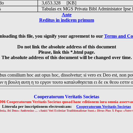
udo
3,653.328 [KB]
is
Tabulas ex MGS Privata Bibl Administator Ipse 
Ante
Reditus in indicem primum
loading this file, you signify your agreement to our
Terms and Co
Do not link the absolute address of this document
Please, link this *.html page.
The absolute address of this document will be changed over time.
us consilium hoc aut opus hoc, dissolvetur; si vero ex Deo est, non pot
ν η βουλη αυτη η το εργον τουτο καταλυθησεται ει δε εκ θεου εστιν 
Cooperatorum Veritatis Societas
006 Cooperatorum Veritatis Societas quoad hanc editionem iura omnia asservan
Litterula per inscriptionem electronicam:
Cooperatorum Veritatis Societas
lesia, ibi Deus» Ambrosius ... «Amici Veri Ecclesiae Traditionalistae Sunt.» Divus Pius X Papa: «
Notre 