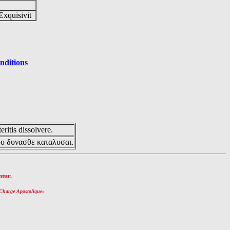
Exquisivit
nditions
eritis dissolvere.
ου δυνασθε καταλυσαι.
tur.
Charge Apostolique
»