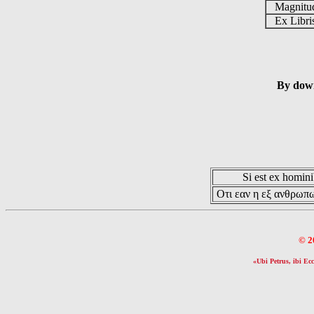
Magnit
Ex Libr
By down
Si est ex hominib
Οτι εαν η εξ ανθρωπω
© 2
«Ubi Petrus, ibi Ecc