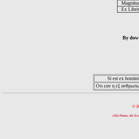
Magnit
Ex Libr
By down
Si est ex hominib
Οτι εαν η εξ ανθρωπω
© 2
«Ubi Petrus, ibi Ecc