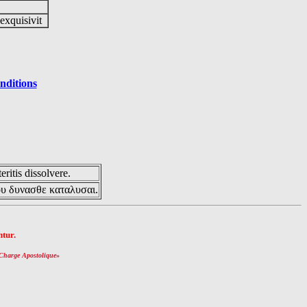
 exquisivit
nditions
eritis dissolvere.
ου δυνασθε καταλυσαι.
tur.
Charge Apostolique
»