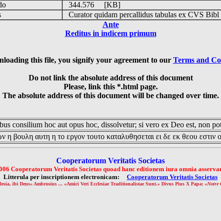
udo
344.576 [KB]
is
Curator quidam percallidus tabulas ex CVS Bibl
Ante
Reditus in indicem primum
loading this file, you signify your agreement to our
Terms and Co
Do not link the absolute address of this document
Please, link this *.html page.
The absolute address of this document will be changed over time.
us consilium hoc aut opus hoc, dissolvetur; si vero ex Deo est, non pot
ν η βουλη αυτη η το εργον τουτο καταλυθησεται ει δε εκ θεου εστιν 
Cooperatorum Veritatis Societas
006 Cooperatorum Veritatis Societas quoad hanc editionem iura omnia asservan
Litterula per inscriptionem electronicam:
Cooperatorum Veritatis Societas
lesia, ibi Deus» Ambrosius ... «Amici Veri Ecclesiae Traditionalistae Sunt.» Divus Pius X Papa: «
Notre 