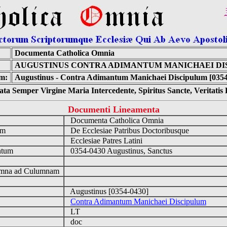
Documenta Catholica Omnia
AUGUSTINUS CONTRA ADIMANTUM MANICHAEI DI
m:
Augustinus - Contra Adimantum Manichaei Discipulum [0354
ta Semper Virgine Maria Intercedente, Spiritus Sancte, Veritati
Documenti Lineamenta
o
Documenta Catholica Omnia
um
De Ecclesiae Patribus Doctoribusque
Ecclesiae Patres Latini
ntum
0354-0430 Augustinus, Sanctus
n
mna ad Culumnam
Augustinus [0354-0430]
Contra Adimantum Manichaei Discipulum
LT
doc