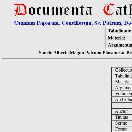
Tabulinum:
Materia:
Argumentu
Sancto Alberto Magno Patrono Plorante ac Bea
Collecti
Tabulin
Materia
Argume
Volume
Ab Colu
Auctor
Titulus
Sermo
Forma