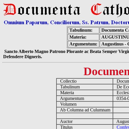
Tabulinum:
Documenta Ca
Materia:
AUGUSTINU
Argumentum:
Augustinus - 
Sancto Alberto Magno Patrono Plorante ac Beata Semper Virgin
Defendere Digneris.
Documen
Collectio
Docume
Tabulinum
De Eccl
Materia
Ecclesi
Argumentum
0354-04
Volumen
Ab Columna ad Culumnam
Auctor
August
Titulus
Confes