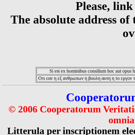
Please, link
The absolute address of 
ov
Si est ex hominibus consilium hoc aut opus hoc
Οτι εαν η εξ ανθρωπων η βουλη αυτη η το εργον τ
Cooperatorum 
© 2006 Cooperatorum Veritatis
omnia 
Litterula per inscriptionem 