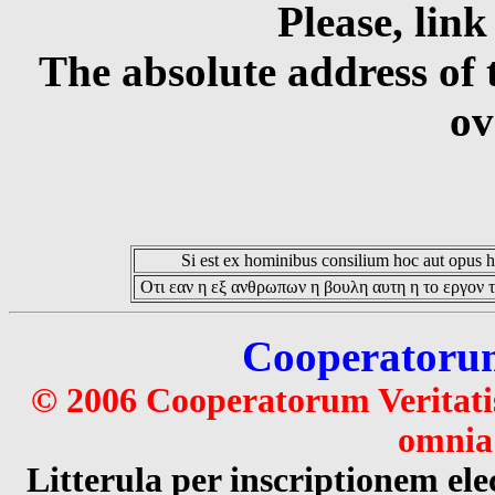
Please, link
The absolute address of 
ov
Si est ex hominibus consilium hoc aut opus hoc
Οτι εαν η εξ ανθρωπων η βουλη αυτη η το εργον τ
Cooperatorum 
© 2006 Cooperatorum Veritatis
omnia 
Litterula per inscriptionem 