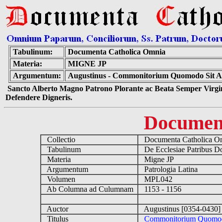
Tabulinum:
Documenta Catholica Omnia
Materia:
MIGNE JP
Argumentum:
Augustinus - Commonitorium Quomodo Sit Ag
Sancto Alberto Magno Patrono Plorante ac Beata Semper Virgin
Defendere Digneris.
Documen
Collectio
Documenta Catholica 
Tabulinum
De Ecclesiae Patribus D
Materia
Migne JP
Argumentum
Patrologia Latina
Volumen
MPL042
Ab Columna ad Culumnam
1153 - 1156
Auctor
Augustinus [0354-0430
Titulus
Commonitorium Quomodo