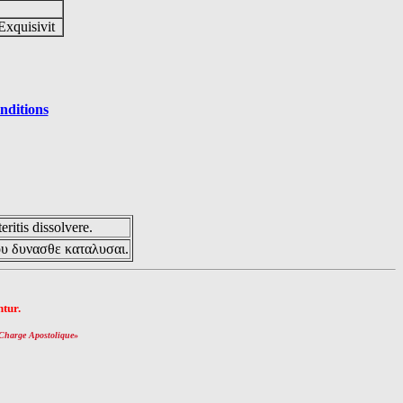
Exquisivit
nditions
eritis dissolvere.
ου δυνασθε καταλυσαι.
tur.
Charge Apostolique
»