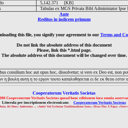
udo
5,142.371 [KB]
is
Tabulas ex MGS Privata Bibl Administator Ipse 
Ante
Reditus in indicem primum
loading this file, you signify your agreement to our
Terms and Co
Do not link the absolute address of this document
Please, link this *.html page.
The absolute address of this document will be changed over time.
us consilium hoc aut opus hoc, dissolvetur; si vero ex Deo est, non pot
ν η βουλη αυτη η το εργον τουτο καταλυθησεται ει δε εκ θεου εστιν 
Cooperatorum Veritatis Societas
006 Cooperatorum Veritatis Societas quoad hanc editionem iura omnia asservan
Litterula per inscriptionem electronicam:
Cooperatorum Veritatis Societas
lesia, ibi Deus» Ambrosius ... «Amici Veri Ecclesiae Traditionalistae Sunt.» Divus Pius X Papa: «
Notre 