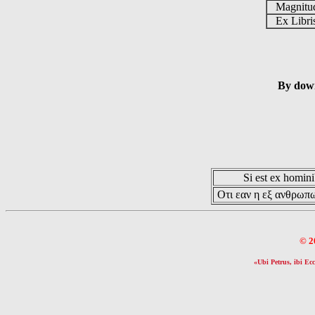
Magnit
Ex Libr
By down
Si est ex hominib
Οτι εαν η εξ ανθρωπω
© 2
«Ubi Petrus, ibi Ecc