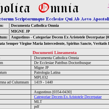
m:
Documenta Catholica Omnia
MIGNE JP
tum:
Augustinus - Categoriae Decem Ex Aristotele Decerpatae [
ta Semper Virgine Maria Intercedente, Spiritus Sancte, Veritati
Documenti Lineamenta
o
Documenta Catholica Omnia
um
De Ecclesiae Patribus Doctoribusque
Migne JP
ntum
Patrologia Latina
n
MPL032
mna ad Culumnam
1419 - 1440
Augustinus [0354-0430]
Categoriae Decem Ex Aristotele Decerpatae
MLT
pdf