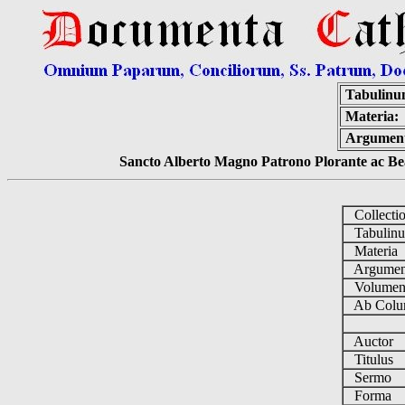
Tabulinu
Materia:
Argumen
Sancto Alberto Magno Patrono Plorante ac Bea
Collecti
Tabulin
Materia
Argume
Volume
Ab Colu
Auctor
Titulus
Sermo
Forma