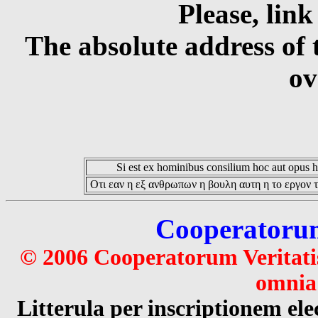
Please, link
The absolute address of 
ov
Si est ex hominibus consilium hoc aut opus hoc
Οτι εαν η εξ ανθρωπων η βουλη αυτη η το εργον τ
Cooperatorum 
© 2006 Cooperatorum Veritatis
omnia 
Litterula per inscriptionem 