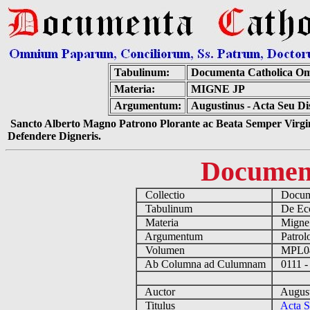
Tabulinum:
Documenta Catholica O
Materia:
MIGNE JP
Argumentum:
Augustinus - Acta Seu D
Sancto Alberto Magno Patrono Plorante ac Beata Semper Virgin
Defendere Digneris.
Documen
Collectio
Docume
Tabulinum
De Eccl
Materia
Migne
Argumentum
Patrolo
Volumen
MPL0
Ab Columna ad Culumnam
0111 -
Auctor
August
Titulus
Acta S