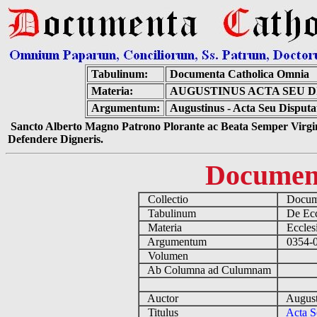
Tabulinum:
Documenta Catholica Omnia
Materia:
AUGUSTINUS ACTA SEU 
Argumentum:
Augustinus - Acta Seu Disput
Sancto Alberto Magno Patrono Plorante ac Beata Semper Virgin
Defendere Digneris.
Documen
Collectio
Docume
Tabulinum
De Eccl
Materia
Ecclesi
Argumentum
0354-04
Volumen
Ab Columna ad Culumnam
Auctor
August
Titulus
Acta S