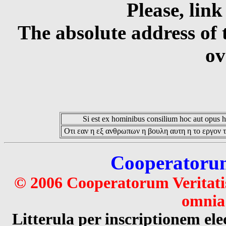
Please, link
The absolute address of 
ov
Si est ex hominibus consilium hoc aut opus hoc
Οτι εαν η εξ ανθρωπων η βουλη αυτη η το εργον τ
Cooperatorum 
© 2006 Cooperatorum Veritatis
omnia 
Litterula per inscriptionem 