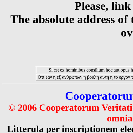
Please, link
The absolute address of 
ov
Si est ex hominibus consilium hoc aut opus hoc
Οτι εαν η εξ ανθρωπων η βουλη αυτη η το εργον τ
Cooperatorum 
© 2006 Cooperatorum Veritatis
omnia 
Litterula per inscriptionem 