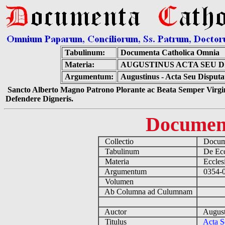
Tabulinum:
Documenta Catholica Omnia
Materia:
AUGUSTINUS ACTA SEU 
Argumentum:
Augustinus - Acta Seu Disput
Sancto Alberto Magno Patrono Plorante ac Beata Semper Virgin
Defendere Digneris.
Documen
Collectio
Docume
Tabulinum
De Eccl
Materia
Ecclesi
Argumentum
0354-04
Volumen
Ab Columna ad Culumnam
Auctor
August
Titulus
Acta S