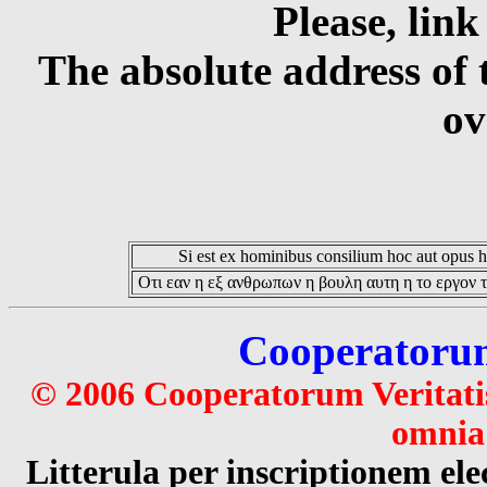
Please, link
The absolute address of 
ov
Si est ex hominibus consilium hoc aut opus hoc
Οτι εαν η εξ ανθρωπων η βουλη αυτη η το εργον τ
Cooperatorum 
© 2006 Cooperatorum Veritatis
omnia 
Litterula per inscriptionem 