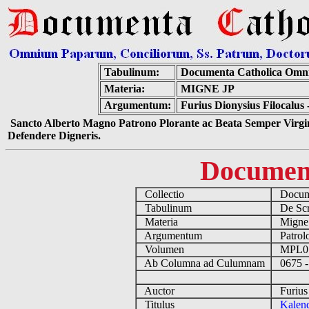
Tabulinum:
Documenta Catholica Omn
Materia:
MIGNE JP
Argumentum:
Furius Dionysius Filocal
Sancto Alberto Magno Patrono Plorante ac Beata Semper Virgin
Defendere Digneris.
Documen
Collectio
Docume
Tabulinum
De Scri
Materia
Migne
Argumentum
Patrolo
Volumen
MPL0
Ab Columna ad Culumnam
0675 -
Auctor
Furius 
Titulus
Kalen