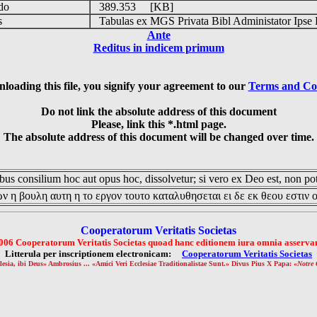
udo
389.353 [KB]
is
Tabulas ex MGS Privata Bibl Administator Ipse 
Ante
Reditus in indicem primum
loading this file, you signify your agreement to our
Terms and Co
Do not link the absolute address of this document
Please, link this *.html page.
The absolute address of this document will be changed over time.
us consilium hoc aut opus hoc, dissolvetur; si vero ex Deo est, non pot
ν η βουλη αυτη η το εργον τουτο καταλυθησεται ει δε εκ θεου εστιν 
Cooperatorum Veritatis Societas
006 Cooperatorum Veritatis Societas quoad hanc editionem iura omnia asservan
Litterula per inscriptionem electronicam:
Cooperatorum Veritatis Societas
lesia, ibi Deus» Ambrosius ... «Amici Veri Ecclesiae Traditionalistae Sunt.» Divus Pius X Papa: «
Notre 