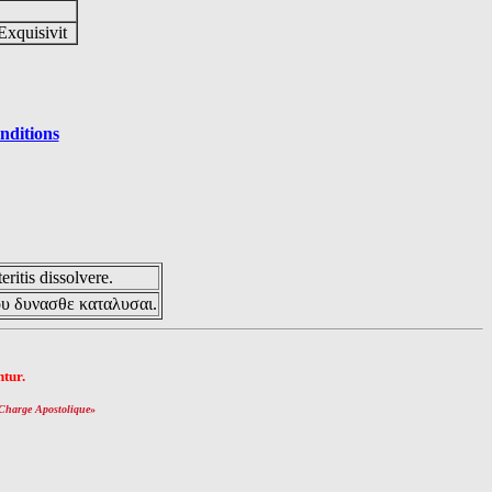
Exquisivit
nditions
eritis dissolvere.
ου δυνασθε καταλυσαι.
tur.
Charge Apostolique
»