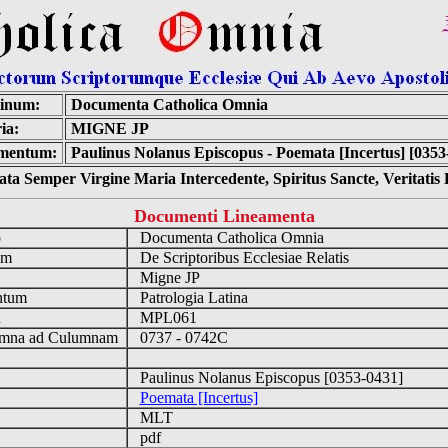
inum:
Documenta Catholica Omnia
ia:
MIGNE JP
mentum:
Paulinus Nolanus Episcopus - Poemata [Incertus] [0353
ta Semper Virgine Maria Intercedente, Spiritus Sancte, Veritati
Documenti Lineamenta
o
Documenta Catholica Omnia
um
De Scriptoribus Ecclesiae Relatis
Migne JP
ntum
Patrologia Latina
n
MPL061
mna ad Culumnam
0737 - 0742C
Paulinus Nolanus Episcopus [0353-0431]
Poemata [Incertus]
MLT
pdf