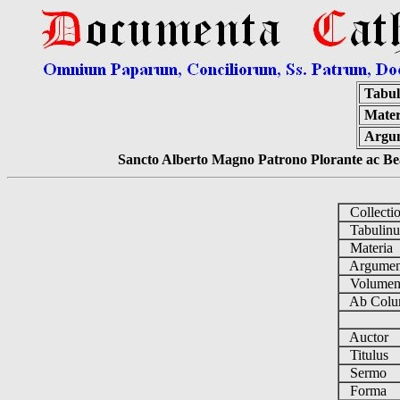
Tabul
Mater
Argu
Sancto Alberto Magno Patrono Plorante ac Bea
Collecti
Tabulin
Materia
Argume
Volume
Ab Colu
Auctor
Titulus
Sermo
Forma