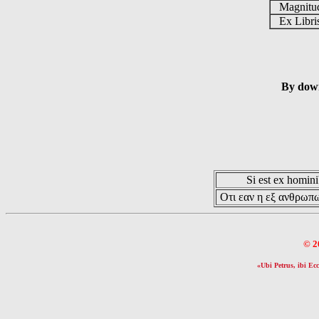
Magnit
Ex Libr
By down
Si est ex hominib
Οτι εαν η εξ ανθρωπω
© 2
«Ubi Petrus, ibi Ecc