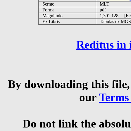
Sermo
MLT
Forma
pdf
Magnitudo
1,391.128 [K
Ex Libris
Tabulas ex MGS Pr
Reditus in
By downloading this file,
our
Terms
Do not link the absolu