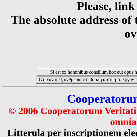
Please, link
The absolute address of 
ov
Si est ex hominibus consilium hoc aut opus hoc
Οτι εαν η εξ ανθρωπων η βουλη αυτη η το εργον τ
Cooperatorum 
© 2006 Cooperatorum Veritatis
omnia 
Litterula per inscriptionem 