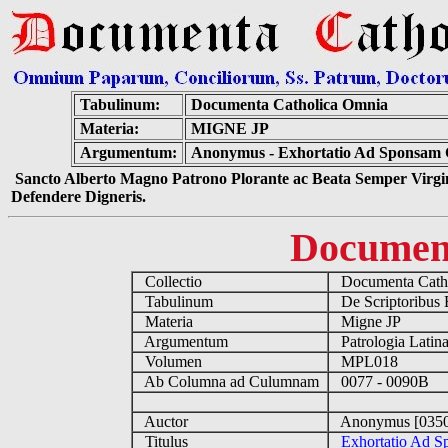
Tabulinum:
Documenta Catholica Omnia
Materia:
MIGNE JP
Argumentum:
Anonymus - Exhortatio Ad Sponsam Ch
Sancto Alberto Magno Patrono Plorante ac Beata Semper Virgin
Defendere Digneris.
Documen
Collectio
Documenta Cath
Tabulinum
De Scriptoribus E
Materia
Migne JP
Argumentum
Patrologia Lati
Volumen
MPL018
Ab Columna ad Culumnam
0077 - 0090B
Auctor
Anonymus [035
Titulus
Exhortatio Ad S