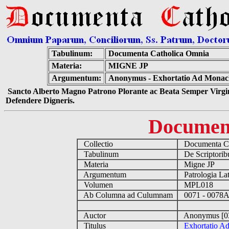
Tabulinum:
Documenta Catholica Omnia
Materia:
MIGNE JP
Argumentum:
Anonymus - Exhortatio Ad Monach
Sancto Alberto Magno Patrono Plorante ac Beata Semper Virgin
Defendere Digneris.
Documen
Collectio
Documenta Ca
Tabulinum
De Scriptoribu
Materia
Migne JP
Argumentum
Patrologia La
Volumen
MPL018
Ab Columna ad Culumnam
0071 - 0078
Auctor
Anonymus [0
Titulus
Exhortatio A