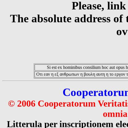
Please, link
The absolute address of 
ov
Si est ex hominibus consilium hoc aut opus hoc
Οτι εαν η εξ ανθρωπων η βουλη αυτη η το εργον τ
Cooperatorum 
© 2006 Cooperatorum Veritatis
omnia 
Litterula per inscriptionem 