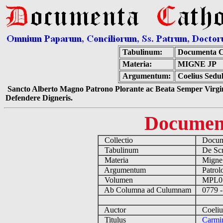
Tabulinum:
Documenta C
Materia:
MIGNE JP
Argumentum:
Coelius Sedu
Sancto Alberto Magno Patrono Plorante ac Beata Semper Virgin
Defendere Digneris.
Documen
Collectio
Docume
Tabulinum
De Scri
Materia
Migne
Argumentum
Patrolo
Volumen
MPL0
Ab Columna ad Culumnam
0779 -
Auctor
Coelius
Titulus
Carmi