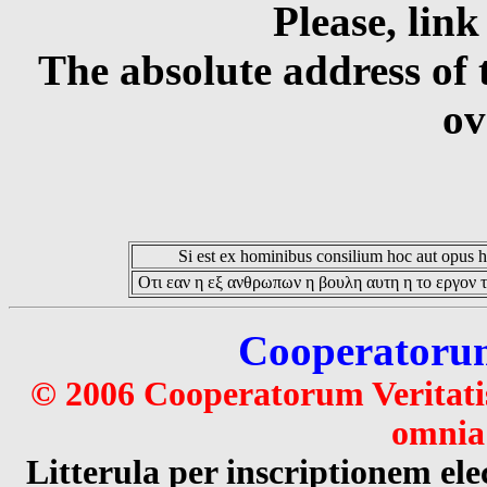
Please, link
The absolute address of 
ov
Si est ex hominibus consilium hoc aut opus hoc
Οτι εαν η εξ ανθρωπων η βουλη αυτη η το εργον τ
Cooperatorum 
© 2006 Cooperatorum Veritatis
omnia 
Litterula per inscriptionem 