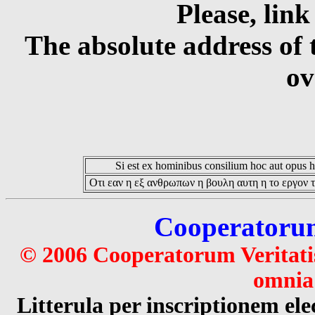
Please, link
The absolute address of 
ov
Si est ex hominibus consilium hoc aut opus hoc
Οτι εαν η εξ ανθρωπων η βουλη αυτη η το εργον τ
Cooperatorum 
© 2006 Cooperatorum Veritatis
omnia 
Litterula per inscriptionem 