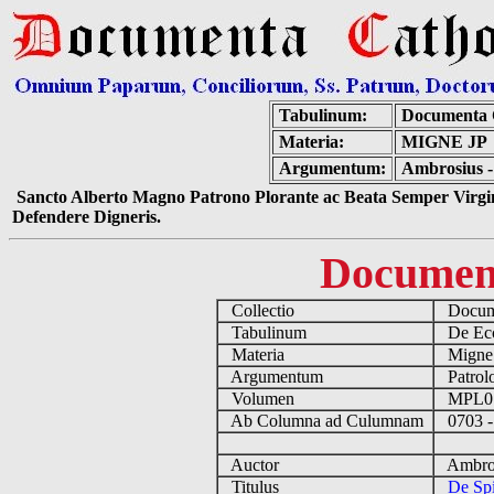
Tabulinum:
Documenta 
Materia:
MIGNE JP
Argumentum:
Ambrosius - 
Sancto Alberto Magno Patrono Plorante ac Beata Semper Virgin
Defendere Digneris.
Documen
Collectio
Docume
Tabulinum
De Eccl
Materia
Migne
Argumentum
Patrolo
Volumen
MPL0
Ab Columna ad Culumnam
0703 -
Auctor
Ambros
Titulus
De Spi