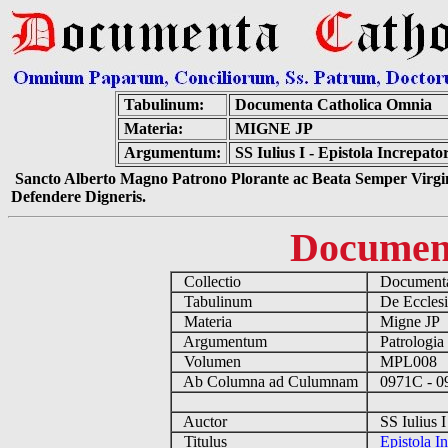
Tabulinum:
Documenta Catholica Omnia
Materia:
MIGNE JP
Argumentum:
SS Iulius I - Epistola Increpat
Sancto Alberto Magno Patrono Plorante ac Beata Semper Virgin
Defendere Digneris.
Documen
Collectio
Documenta
Tabulinum
De Ecclesi
Materia
Migne JP
Argumentum
Patrologia
Volumen
MPL008
Ab Columna ad Culumnam
0971C - 
Auctor
SS Iulius 
Titulus
Epistola I