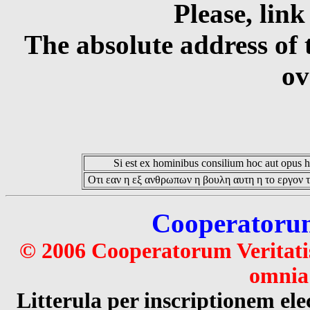
Please, link
The absolute address of 
ov
Si est ex hominibus consilium hoc aut opus hoc
Οτι εαν η εξ ανθρωπων η βουλη αυτη η το εργον τ
Cooperatorum 
© 2006 Cooperatorum Veritatis
omnia 
Litterula per inscriptionem 