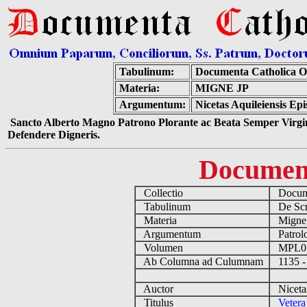
Tabulinum:
Documenta Catholica 
Materia:
MIGNE JP
Argumentum:
Nicetas Aquileiensis Ep
Sancto Alberto Magno Patrono Plorante ac Beata Semper Virgin
Defendere Digneris.
Documen
Collectio
Docume
Tabulinum
De Scri
Materia
Migne
Argumentum
Patrolo
Volumen
MPL0
Ab Columna ad Culumnam
1135 -
Auctor
Nicetas
Titulus
Vetera