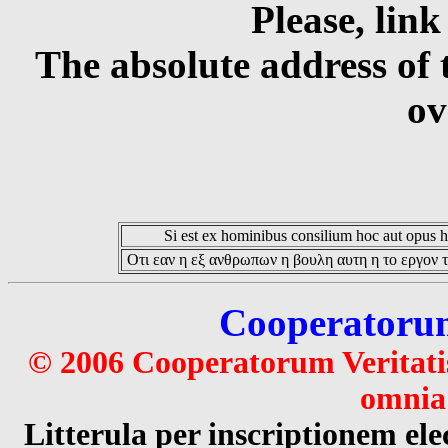
Please, link
The absolute address of 
ov
Si est ex hominibus consilium hoc aut opus hoc
Οτι εαν η εξ ανθρωπων η βουλη αυτη η το εργον τ
Cooperatorum 
© 2006 Cooperatorum Veritatis
omnia 
Litterula per inscriptionem 