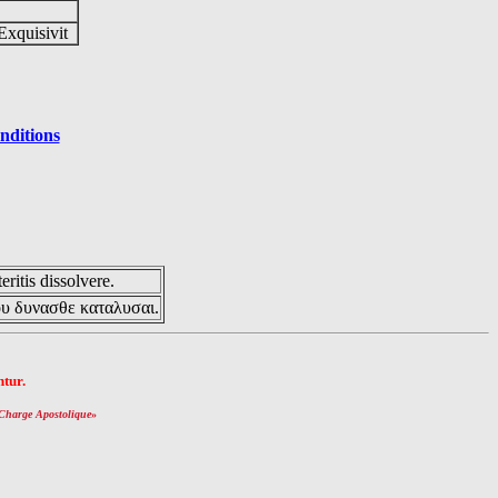
Exquisivit
nditions
eritis dissolvere.
ου δυνασθε καταλυσαι.
tur.
Charge Apostolique
»