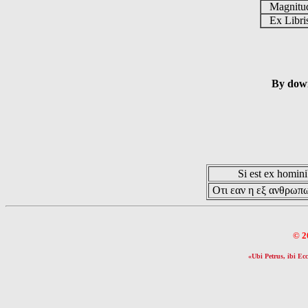
Magnit
Ex Libr
By down
Si est ex hominib
Οτι εαν η εξ ανθρωπω
© 2
«Ubi Petrus, ibi Ecc