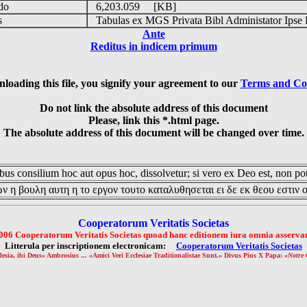
udo
6,203.059 [KB]
is
Tabulas ex MGS Privata Bibl Administator Ipse 
Ante
Reditus in indicem primum
loading this file, you signify your agreement to our
Terms and Co
Do not link the absolute address of this document
Please, link this *.html page.
The absolute address of this document will be changed over time.
us consilium hoc aut opus hoc, dissolvetur; si vero ex Deo est, non pot
ν η βουλη αυτη η το εργον τουτο καταλυθησεται ει δε εκ θεου εστιν 
Cooperatorum Veritatis Societas
006 Cooperatorum Veritatis Societas quoad hanc editionem iura omnia asservan
Litterula per inscriptionem electronicam:
Cooperatorum Veritatis Societas
lesia, ibi Deus» Ambrosius ... «Amici Veri Ecclesiae Traditionalistae Sunt.» Divus Pius X Papa: «
Notre 