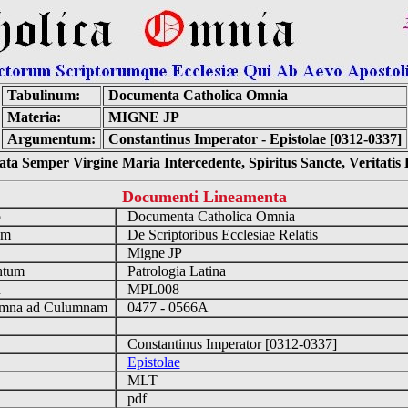
Tabulinum:
Documenta Catholica Omnia
Materia:
MIGNE JP
Argumentum:
Constantinus Imperator - Epistolae [0312-0337]
ta Semper Virgine Maria Intercedente, Spiritus Sancte, Veritati
Documenti Lineamenta
o
Documenta Catholica Omnia
um
De Scriptoribus Ecclesiae Relatis
Migne JP
ntum
Patrologia Latina
n
MPL008
mna ad Culumnam
0477 - 0566A
Constantinus Imperator [0312-0337]
Epistolae
MLT
pdf