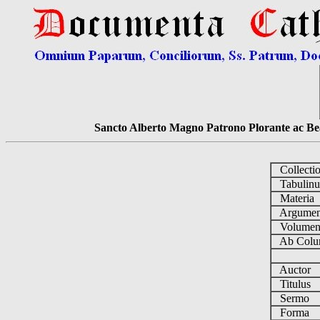
Sancto Alberto Magno Patrono Plorante ac Bea
Collecti
Tabulin
Materia
Argume
Volume
Ab Colu
Auctor
Titulus
Sermo
Forma