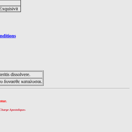
Exquisivit
nditions
eritis dissolvere.
ου δυνασθε καταλυσαι.
tur.
Charge Apostolique
»