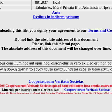
udo
891.937 [KB]
is
Tabulas ex MGS Privata Bibl Administator Ipse 
Ante
Reditus in indicem primum
loading this file, you signify your agreement to our
Terms and Co
Do not link the absolute address of this document
Please, link this *.html page.
The absolute address of this document will be changed over time.
us consilium hoc aut opus hoc, dissolvetur; si vero ex Deo est, non pot
ν η βουλη αυτη η το εργον τουτο καταλυθησεται ει δε εκ θεου εστιν 
Cooperatorum Veritatis Societas
006 Cooperatorum Veritatis Societas quoad hanc editionem iura omnia asservan
Litterula per inscriptionem electronicam:
Cooperatorum Veritatis Societas
lesia, ibi Deus» Ambrosius ... «Amici Veri Ecclesiae Traditionalistae Sunt.» Divus Pius X Papa: «
Notre 