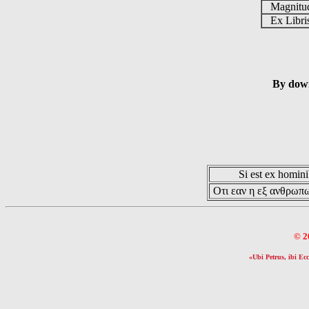
Magnit
Ex Libr
By down
Si est ex hominib
Οτι εαν η εξ ανθρωπω
© 2
«Ubi Petrus, ibi Ecc