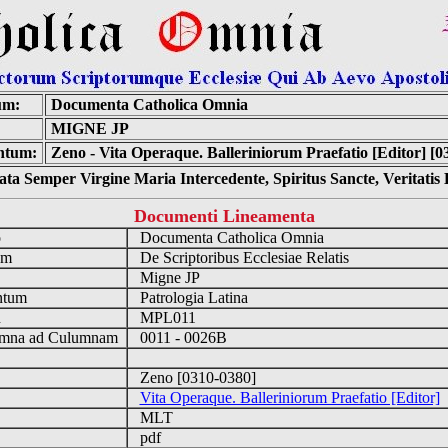
um:
Documenta Catholica Omnia
MIGNE JP
ntum:
Zeno - Vita Operaque. Balleriniorum Praefatio [Editor] [0
ta Semper Virgine Maria Intercedente, Spiritus Sancte, Veritati
Documenti Lineamenta
o
Documenta Catholica Omnia
um
De Scriptoribus Ecclesiae Relatis
Migne JP
ntum
Patrologia Latina
n
MPL011
mna ad Culumnam
0011 - 0026B
Zeno [0310-0380]
Vita Operaque. Balleriniorum Praefatio [Editor]
MLT
pdf