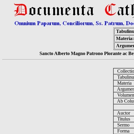
Tabulin
Materia:
Argume
Sancto Alberto Magno Patrono Plorante ac Bea
Collecti
Tabulin
Materia
Argume
Volume
Ab Colu
Auctor
Titulus
Sermo
Forma