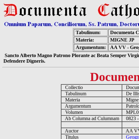
Tabulinum:
Documenta C
Materia:
MIGNE JP
Argumentum:
AA VV - Geog
Sancto Alberto Magno Patrono Plorante ac Beata Semper Virgin
Defendere Digneris.
Documen
Collectio
Docume
Tabulinum
De Illi
Materia
Migne
Argumentum
Patrolo
Volumen
MPL0
Ab Columna ad Culumnam
0823 -
Auctor
AA VV 
Titulus
Geogra