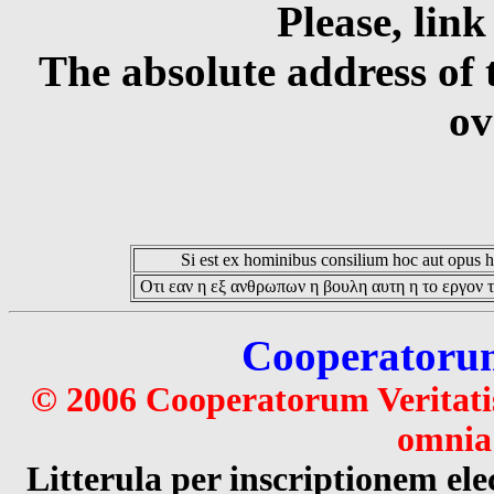
Please, link
The absolute address of 
ov
Si est ex hominibus consilium hoc aut opus hoc
Οτι εαν η εξ ανθρωπων η βουλη αυτη η το εργον τ
Cooperatorum 
© 2006 Cooperatorum Veritatis
omnia 
Litterula per inscriptionem 