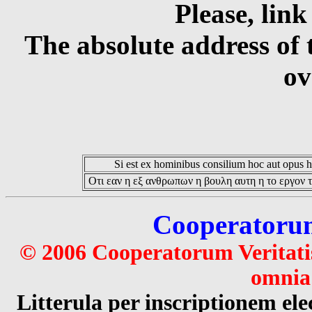
Please, link
The absolute address of 
ov
Si est ex hominibus consilium hoc aut opus hoc
Οτι εαν η εξ ανθρωπων η βουλη αυτη η το εργον τ
Cooperatorum 
© 2006 Cooperatorum Veritatis
omnia 
Litterula per inscriptionem 