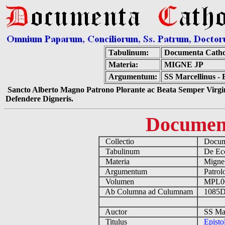
Tabulinum:
Documenta Catho
Materia:
MIGNE JP
Argumentum:
SS Marcellinus -
Sancto Alberto Magno Patrono Plorante ac Beata Semper Virgin
Defendere Digneris.
Documen
Collectio
Docume
Tabulinum
De Eccl
Materia
Migne
Argumentum
Patrolo
Volumen
MPL0
Ab Columna ad Culumnam
1085D
Auctor
SS Marc
Titulus
Epist