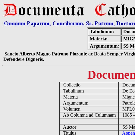
Tabulinum:
Docum
Materia:
MIGN
Argumentum:
SS Ma
Sancto Alberto Magno Patrono Plorante ac Beata Semper Virgin
Defendere Digneris.
Documen
Collectio
Docume
Tabulinum
De Eccl
Materia
Migne
Argumentum
Patrolo
Volumen
MPL0
Ab Columna ad Culumnam
1085 -
Auctor
SS Marc
Titulus
Append