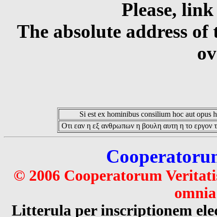
Please, link
The absolute address of 
ov
Si est ex hominibus consilium hoc aut opus hoc
Οτι εαν η εξ ανθρωπων η βουλη αυτη η το εργον τ
Cooperatorum 
© 2006 Cooperatorum Veritatis
omnia 
Litterula per inscriptionem 