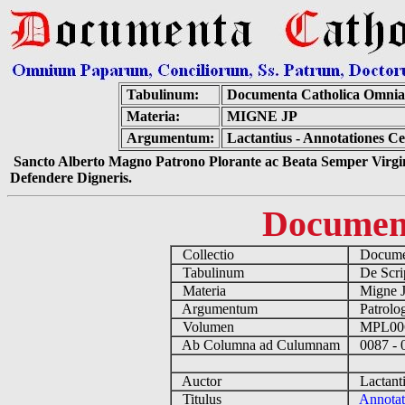
Tabulinum:
Documenta Catholica Omnia
Materia:
MIGNE JP
Argumentum:
Lactantius - Annotationes Ce
Sancto Alberto Magno Patrono Plorante ac Beata Semper Virgin
Defendere Digneris.
Documen
Collectio
Documen
Tabulinum
De Script
Materia
Migne 
Argumentum
Patrolog
Volumen
MPL0
Ab Columna ad Culumnam
0087 -
Auctor
Lactanti
Titulus
Annotat