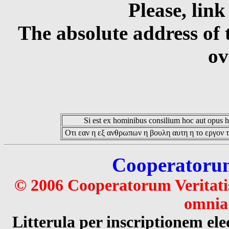
Please, link
The absolute address of 
ov
Si est ex hominibus consilium hoc aut opus hoc
Οτι εαν η εξ ανθρωπων η βουλη αυτη η το εργον τ
Cooperatorum 
© 2006 Cooperatorum Veritatis
omnia 
Litterula per inscriptionem 