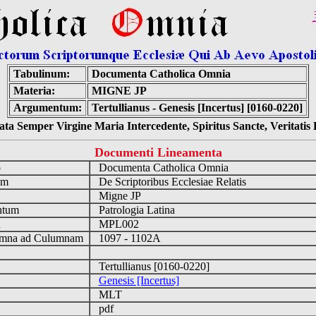
Tabulinum:
Documenta Catholica Omnia
Materia:
MIGNE JP
Argumentum:
Tertullianus - Genesis [Incertus] [0160-0220]
ta Semper Virgine Maria Intercedente, Spiritus Sancte, Veritati
Documenti Lineamenta
o
Documenta Catholica Omnia
um
De Scriptoribus Ecclesiae Relatis
Migne JP
ntum
Patrologia Latina
n
MPL002
mna ad Culumnam
1097 - 1102A
Tertullianus [0160-0220]
Genesis [Incertus]
MLT
pdf