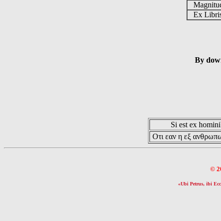
Magnit
Ex Libr
By down
Si est ex hominib
Οτι εαν η εξ ανθρωπω
© 2
«Ubi Petrus, ibi Ecc