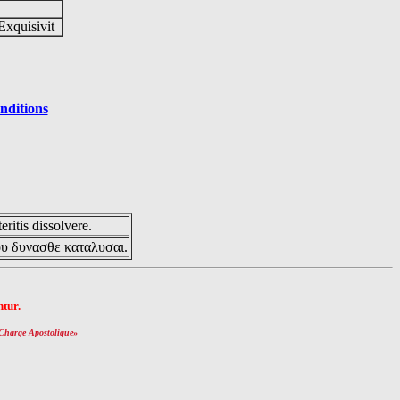
Exquisivit
nditions
eritis dissolvere.
ου δυνασθε καταλυσαι.
tur.
Charge Apostolique
»