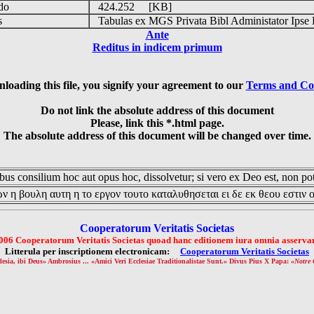
udo
424.252 [KB]
is
Tabulas ex MGS Privata Bibl Administator Ipse 
Ante
Reditus in indicem primum
loading this file, you signify your agreement to our
Terms and Co
Do not link the absolute address of this document
Please, link this *.html page.
The absolute address of this document will be changed over time.
us consilium hoc aut opus hoc, dissolvetur; si vero ex Deo est, non pot
ν η βουλη αυτη η το εργον τουτο καταλυθησεται ει δε εκ θεου εστιν 
Cooperatorum Veritatis Societas
006 Cooperatorum Veritatis Societas quoad hanc editionem iura omnia asservan
Litterula per inscriptionem electronicam:
Cooperatorum Veritatis Societas
lesia, ibi Deus» Ambrosius ... «Amici Veri Ecclesiae Traditionalistae Sunt.» Divus Pius X Papa: «
Notre 