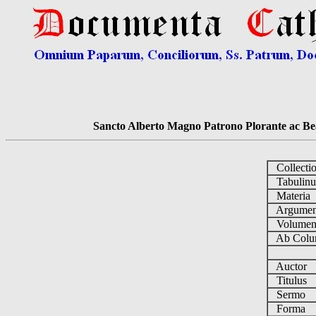
Sancto Alberto Magno Patrono Plorante ac Bea
Collecti
Tabulin
Materia
Argume
Volume
Ab Colu
Auctor
Titulus
Sermo
Forma