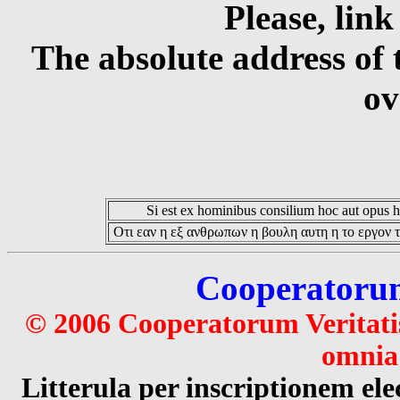
Please, link
The absolute address of 
ov
Si est ex hominibus consilium hoc aut opus hoc
Οτι εαν η εξ ανθρωπων η βουλη αυτη η το εργον τ
Cooperatorum 
© 2006 Cooperatorum Veritatis
omnia 
Litterula per inscriptionem 