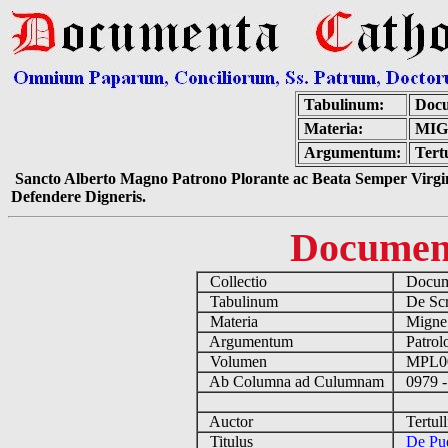
Tabulinum:
Docu
Materia:
MIG
Argumentum:
Tert
Sancto Alberto Magno Patrono Plorante ac Beata Semper Virgin
Defendere Digneris.
Documen
Collectio
Docume
Tabulinum
De Scri
Materia
Migne
Argumentum
Patrolo
Volumen
MPL0
Ab Columna ad Culumnam
0979 -
Auctor
Tertull
Titulus
De Pud