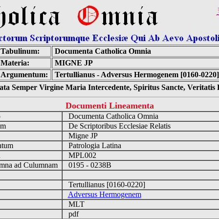
Tabulinum:
Documenta Catholica Omnia
Materia:
MIGNE JP
Argumentum:
Tertullianus - Adversus Hermogenem [0160-0220]
ta Semper Virgine Maria Intercedente, Spiritus Sancte, Veritati
Documenti Lineamenta
o
Documenta Catholica Omnia
um
De Scriptoribus Ecclesiae Relatis
Migne JP
ntum
Patrologia Latina
n
MPL002
mna ad Culumnam
0195 - 0238B
Tertullianus [0160-0220]
Adversus Hermogenem
MLT
pdf