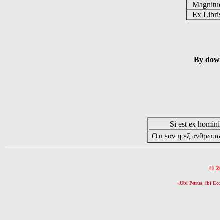
Magnit
Ex Libr
By down
Si est ex hominib
Οτι εαν η εξ ανθρωπω
© 2
«Ubi Petrus, ibi Ecc