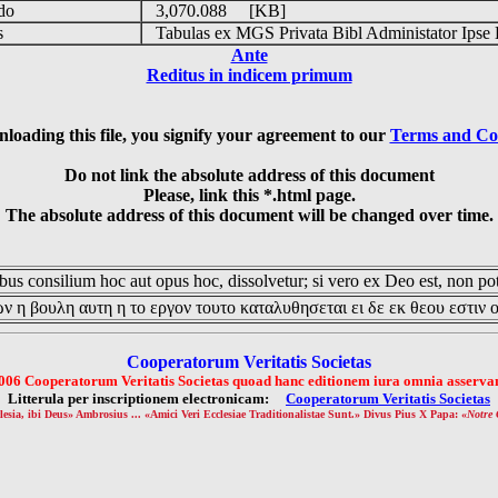
udo
3,070.088 [KB]
is
Tabulas ex MGS Privata Bibl Administator Ipse 
Ante
Reditus in indicem primum
loading this file, you signify your agreement to our
Terms and Co
Do not link the absolute address of this document
Please, link this *.html page.
The absolute address of this document will be changed over time.
us consilium hoc aut opus hoc, dissolvetur; si vero ex Deo est, non pot
ν η βουλη αυτη η το εργον τουτο καταλυθησεται ει δε εκ θεου εστιν 
Cooperatorum Veritatis Societas
006 Cooperatorum Veritatis Societas quoad hanc editionem iura omnia asservan
Litterula per inscriptionem electronicam:
Cooperatorum Veritatis Societas
lesia, ibi Deus» Ambrosius ... «Amici Veri Ecclesiae Traditionalistae Sunt.» Divus Pius X Papa: «
Notre 