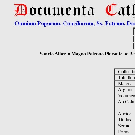
Sancto Alberto Magno Patrono Plorante ac Bea
Collecti
Tabulin
Materia
Argume
Volume
Ab Colu
Auctor
Titulus
Sermo
Forma