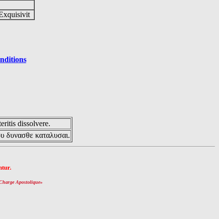
Exquisivit
nditions
eritis dissolvere.
ου δυνασθε καταλυσαι.
tur.
Charge Apostolique
»