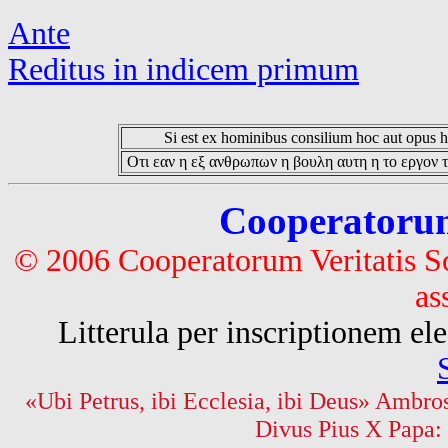
Ante
Reditus in indicem primum
Si est ex hominibus consilium hoc aut opus hoc
Οτι εαν η εξ ανθρωπων η βουλη αυτη η το εργον τ
Cooperatorum 
© 2006 Cooperatorum Veritatis S
as
Litterula per inscriptionem 
«Ubi Petrus, ibi Ecclesia, ibi Deus» Ambros
Divus Pius X Papa: