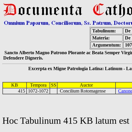
Tabulinum:
De 
Materia:
De 
Argumentum:
107
Sancto Alberto Magno Patrono Plorante ac Beata Semper Virgin
Defendere Digneris.
Excerpta ex Migne Patrologia Latina: Latinum - Latin
KB
Tempora
SS
Auctor
415
1072-1072
Concilium Rotomagense
Canone
Hoc Tabulinum 415 KB latum est 