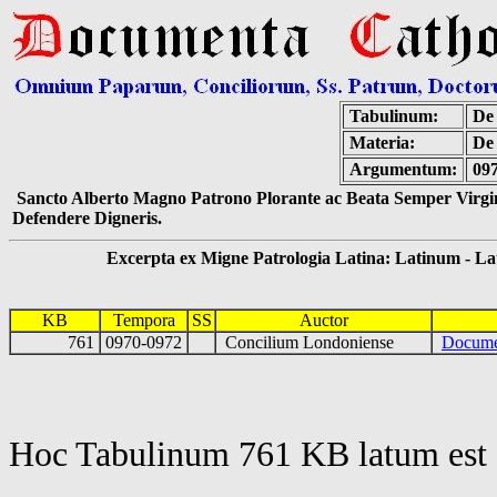
Tabulinum:
De 
Materia:
De
Argumentum:
09
Sancto Alberto Magno Patrono Plorante ac Beata Semper Virgin
Defendere Digneris.
Excerpta ex Migne Patrologia Latina: Latinum - Latin
KB
Tempora
SS
Auctor
761
0970-0972
Concilium Londoniense
Docume
Hoc Tabulinum 761 KB latum est 