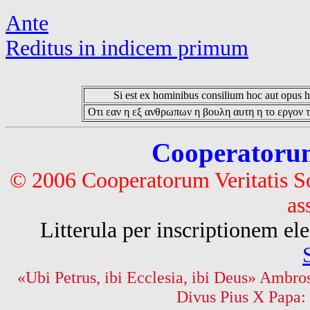
Ante
Reditus in indicem primum
Si est ex hominibus consilium hoc aut opus hoc
Οτι εαν η εξ ανθρωπων η βουλη αυτη η το εργον τ
Cooperatorum 
© 2006 Cooperatorum Veritatis S
as
Litterula per inscriptionem 
«Ubi Petrus, ibi Ecclesia, ibi Deus» Ambros
Divus Pius X Papa: