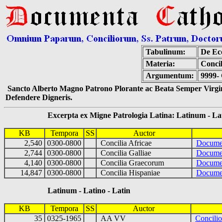
Tabulinum:
De Ecc
Materia:
Conci
Argumentum:
9999- 
Sancto Alberto Magno Patrono Plorante ac Beata Semper Virgin
Defendere Digneris.
Excerpta ex Migne Patrologia Latina: Latinum - Latin
KB
Tempora
SS
Auctor
2,540
0300-0800
Concilia Africae
Docume
2,744
0300-0800
Concilia Galliae
Docume
4,140
0300-0800
Concilia Graecorum
Docume
14,847
0300-0800
Concilia Hispaniae
Docume
Latinum - Latino - Latin
KB
Tempora
SS
Auctor
35
0325-1965
AA VV
Concili