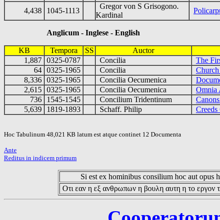
Gregor von S Grisogono.
4,438
1045-1113
Policarp
Kardinal
Anglicum - Inglese - English
KB
Tempora
SS
Auctor
1,887
0325-0787
Concilia
The Fir
64
0325-1965
Concilia
Church 
8,336
0325-1965
Concilia Oecumenica
Docume
2,615
0325-1965
Concilia Oecumenica
Omnia 
736
1545-1545
Concilium Tridentinum
Canons
5,639
1819-1893
Schaff. Philip
Creeds 
Hoc Tabulinum 48,021 KB latum est atque continet 12 Documenta
Ante
Reditus in indicem primum
Si est ex hominibus consilium hoc aut opus hoc
Οτι εαν η εξ ανθρωπων η βουλη αυτη η το εργον τ
Cooperatorum 