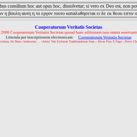
us consilium hoc aut opus hoc, dissolvetur; si vero ex Deo est, non pot
ν η βουλη αυτη η το εργον τουτο καταλυθησεται ει δε εκ θεου εστιν 
Cooperatorum Veritatis Societas
 2006 Cooperatorum Veritatis Societas quoad hanc editionem iura omnia asservantu
Litterula per inscriptionem electronicam:
Cooperatorum Veritatis Societas
Ecclesia, ibi Deus» Ambrosius ... «Amici Veri Ecclesiae Traditionalistae Sunt.» Divus Pius X Papa: «
Notre Ch