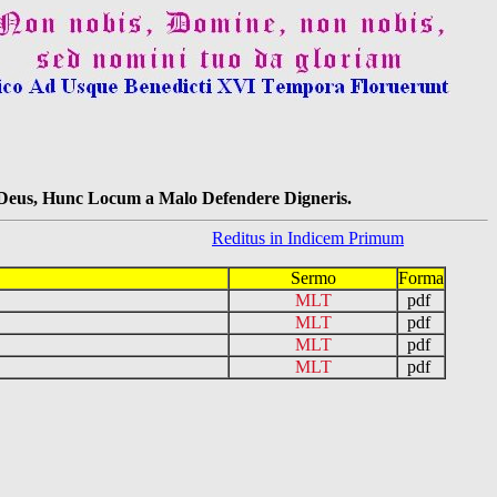
s Deus, Hunc Locum a Malo Defendere Digneris.
Reditus in Indicem Primum
Sermo
Forma
MLT
pdf
MLT
pdf
MLT
pdf
MLT
pdf