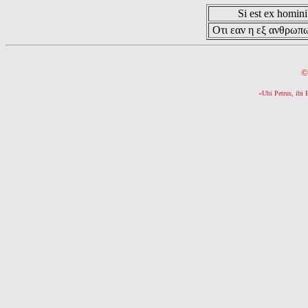
Si est ex hominib
Οτι εαν η εξ ανθρωπω
©
«Ubi Petrus, ibi 