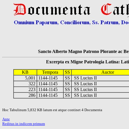
Sancto Alberto Magno Patrono Plorante ac Bea
Excerpta ex Migne Patrologia Latina: Latinum
KB
Tempora
SS
Auctor
5,001
1144-1145
SS
SS Lucius II
322
1144-1145
SS
SS Lucius II
223
1144-1145
SS
SS Lucius II
286
1144-1145
SS
SS Lucius II
Hoc Tabulinum 5,832 KB latum est atque continet 4 Documenta
Ante
Reditus in indicem primum