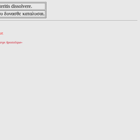
eritis dissolvere.
ου δυνασθε καταλυσαι.
r.
arge Apostolique
»