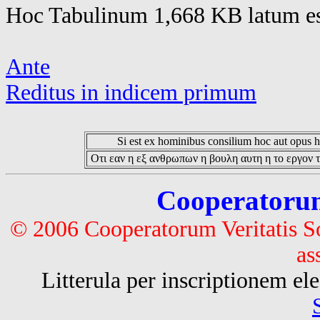
Hoc Tabulinum 1,668 KB latum es
Ante
Reditus in indicem primum
Si est ex hominibus consilium hoc aut opus hoc
Οτι εαν η εξ ανθρωπων η βουλη αυτη η το εργον τ
Cooperatorum 
© 2006 Cooperatorum Veritatis S
as
Litterula per inscriptionem 