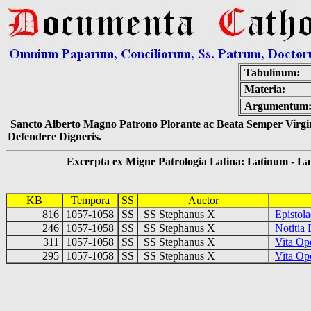
Tabulinum:
Materia:
Argumentum
Sancto Alberto Magno Patrono Plorante ac Beata Semper Virgin
Defendere Digneris.
Excerpta ex Migne Patrologia Latina: Latinum - Latin
KB
Tempora
SS
Auctor
816
1057-1058
SS
SS Stephanus X
Epistola
246
1057-1058
SS
SS Stephanus X
Notitia
311
1057-1058
SS
SS Stephanus X
Vita Op
295
1057-1058
SS
SS Stephanus X
Vita Op