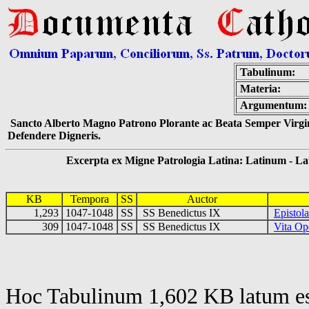
Tabulinum:
Materia:
Argumentum:
Sancto Alberto Magno Patrono Plorante ac Beata Semper Virgin
Defendere Digneris.
Excerpta ex Migne Patrologia Latina: Latinum - Latin
KB
Tempora
SS
Auctor
1,293
1047-1048
SS
SS Benedictus IX
Epistol
309
1047-1048
SS
SS Benedictus IX
Vita Op
Hoc Tabulinum 1,602 KB latum es