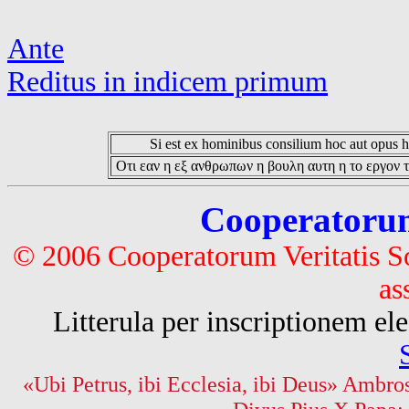
Ante
Reditus in indicem primum
Si est ex hominibus consilium hoc aut opus hoc
Οτι εαν η εξ ανθρωπων η βουλη αυτη η το εργον τ
Cooperatorum 
© 2006 Cooperatorum Veritatis S
as
Litterula per inscriptionem 
«Ubi Petrus, ibi Ecclesia, ibi Deus» Ambros