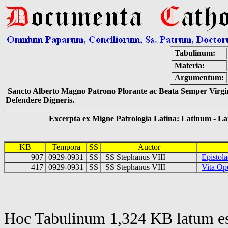
Tabulinum:
Materia:
Argumentum:
Sancto Alberto Magno Patrono Plorante ac Beata Semper Virgin
Defendere Digneris.
Excerpta ex Migne Patrologia Latina: Latinum - Latin
KB
Tempora
SS
Auctor
907
0929-0931
SS
SS Stephanus VIII
Epistola
417
0929-0931
SS
SS Stephanus VIII
Vita Op
Hoc Tabulinum 1,324 KB latum es