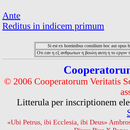
Ante
Reditus in indicem primum
Si est ex hominibus consilium hoc aut opus hoc
Οτι εαν η εξ ανθρωπων η βουλη αυτη η το εργον τ
Cooperatorum 
© 2006 Cooperatorum Veritatis S
as
Litterula per inscriptionem 
«Ubi Petrus, ibi Ecclesia, ibi Deus» Ambros