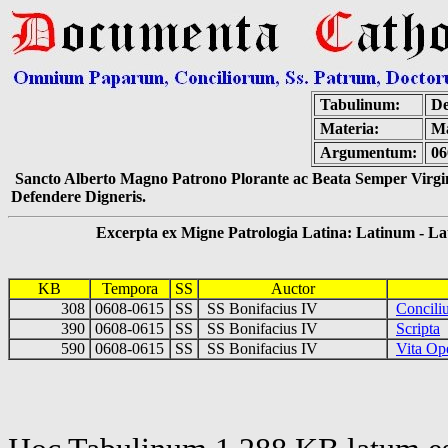
Tabulinum:
De
Materia:
Ma
Argumentum:
06
Sancto Alberto Magno Patrono Plorante ac Beata Semper Virgin
Defendere Digneris.
Excerpta ex Migne Patrologia Latina: Latinum - Latin
KB
Tempora
SS
Auctor
308
0608-0615
SS
SS Bonifacius IV
Concil
390
0608-0615
SS
SS Bonifacius IV
Scripta
590
0608-0615
SS
SS Bonifacius IV
Vita Ope