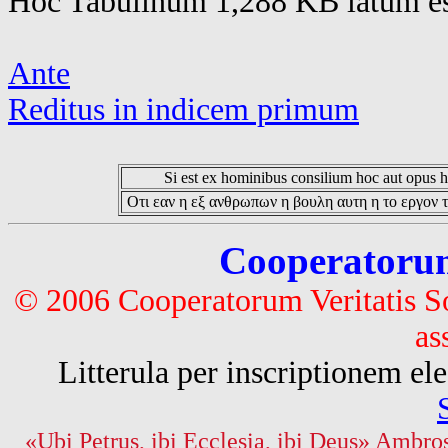
Hoc Tabulinum 1,288 KB latum es
Ante
Reditus in indicem primum
Si est ex hominibus consilium hoc aut opus hoc
Οτι εαν η εξ ανθρωπων η βουλη αυτη η το εργον τ
Cooperatorum 
© 2006 Cooperatorum Veritatis S
as
Litterula per inscriptionem 
«Ubi Petrus, ibi Ecclesia, ibi Deus» Ambros