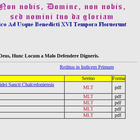
s Deus, Hunc Locum a Malo Defendere Digneris.
Reditus in Indicem Primum
Sermo
Forma
dei Sancti Chalcedoniensis
MLT
pdf
MLT
pdf
MLT
pdf
MLT
pdf
MLT
pdf