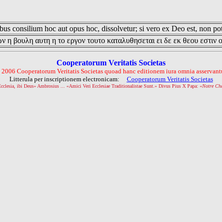
us consilium hoc aut opus hoc, dissolvetur; si vero ex Deo est, non pot
ν η βουλη αυτη η το εργον τουτο καταλυθησεται ει δε εκ θεου εστιν 
Cooperatorum Veritatis Societas
 2006 Cooperatorum Veritatis Societas quoad hanc editionem iura omnia asservantu
Litterula per inscriptionem electronicam:
Cooperatorum Veritatis Societas
Ecclesia, ibi Deus» Ambrosius ... «Amici Veri Ecclesiae Traditionalistae Sunt.» Divus Pius X Papa: «
Notre Ch