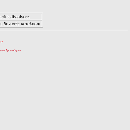
eritis dissolvere.
ου δυνασθε καταλυσαι.
r.
arge Apostolique
»