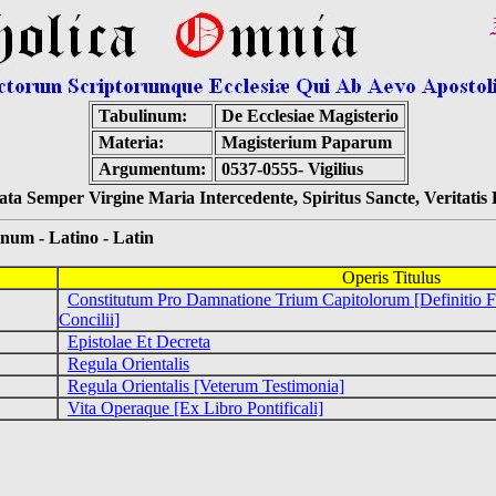
Tabulinum:
De Ecclesiae Magisterio
Materia:
Magisterium Paparum
Argumentum:
0537-0555- Vigilius
ta Semper Virgine Maria Intercedente, Spiritus Sancte, Veritati
 - Latino - Latin
Operis Titulus
Constitutum Pro Damnatione Trium Capitolorum [Definitio Fi
Concilii]
Epistolae Et Decreta
Regula Orientalis
Regula Orientalis [Veterum Testimonia]
Vita Operaque [Ex Libro Pontificali]