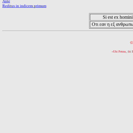
Ante
Reditus in indicem primum
Si est ex hominib
Οτι εαν η εξ ανθρωπω
©
«Ubi Petrus, ibi 