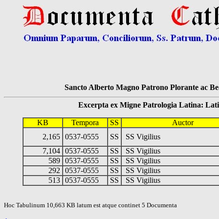
Sancto Alberto Magno Patrono Plorante ac Bea
Excerpta ex Migne Patrologia Latina: Latinum
KB
Tempora
SS
Auctor
2,165
0537-0555
SS
SS Vigilius
7,104
0537-0555
SS
SS Vigilius
589
0537-0555
SS
SS Vigilius
292
0537-0555
SS
SS Vigilius
513
0537-0555
SS
SS Vigilius
Hoc Tabulinum 10,663 KB latum est atque continet 5 Documenta